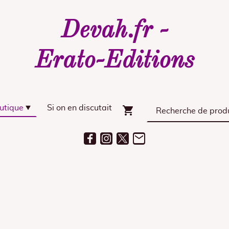
Devah.fr -
Erato-Editions
utique
Si on en discutait