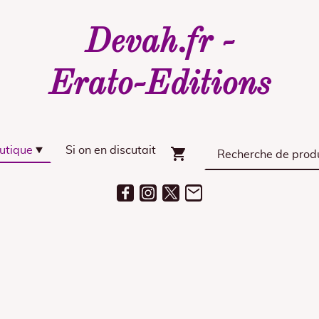
Devah.fr -
Erato-Editions
utique
Si on en discutait