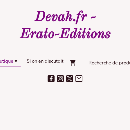
Devah.fr -
Erato-Editions
utique
Si on en discutait