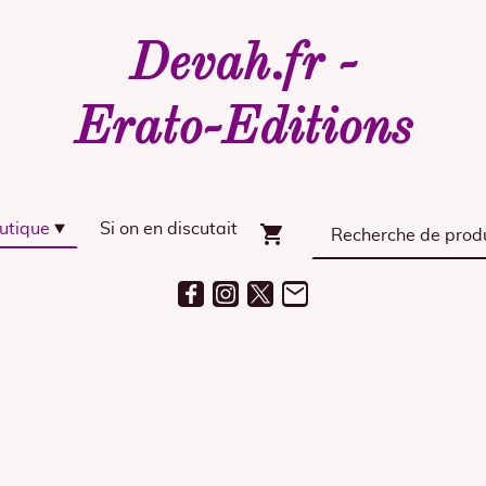
Devah.fr -
Erato-Editions
utique
Si on en discutait