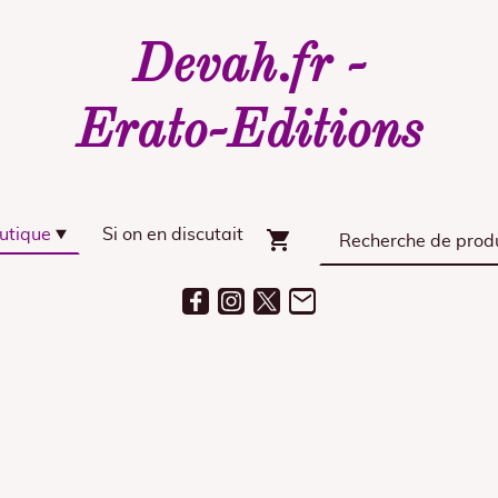
Devah.fr -
Erato-Editions
utique
Si on en discutait